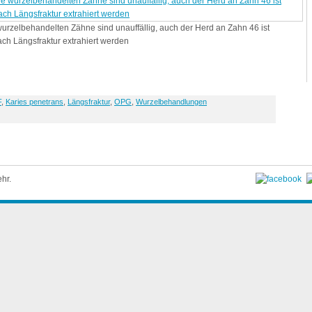
 wurzelbehandelten Zähne sind unauffällig, auch der Herd an Zahn 46 ist
ach Längsfraktur extrahiert werden
F
,
Karies penetrans
,
Längsfraktur
,
OPG
,
Wurzelbehandlungen
hr.